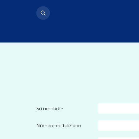
Ir al contenido
Inicio
Quienes Somos
Convo
Su nombre
*
Número de teléfono