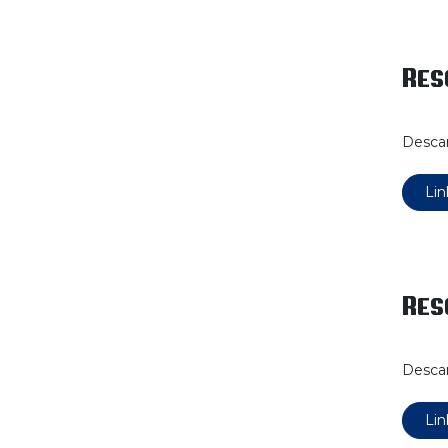
Res
Descar
Lin
Res
Descar
Lin