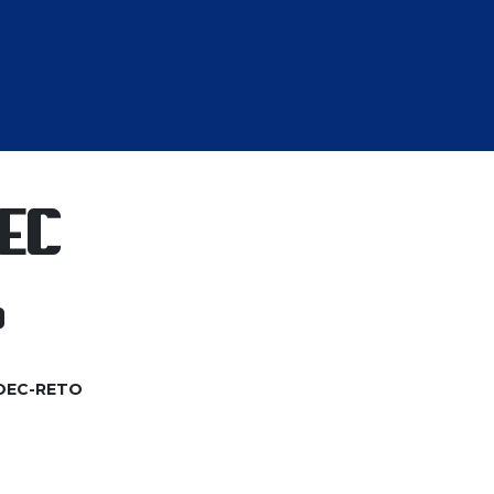
Normativas
Transparencia
Escuela RETO 
EC
O
6-OEC-RETO